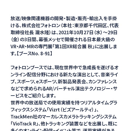
放送/映像関連機器の開発・製造・販売・輸出入を手掛
ける、株式会社フォトロン（本社：東京都千代田区、代表
取締役社長 瀧水隆）は、2021年10月27日（水）～29日
（金）の3日間、幕張メッセで開催される日本最大級の
VR・AR・MRの専門展「第1回XR総合展 秋」に出展しま
す。【ブースNo. 8-91】
フォトロンブースでは、現在世界中で急成長を遂げるオ
ンライン配信分野における新たな演出として、音楽ライ
ブ、スポーツ、eスポーツ、新製品発表会、カンファレンス
などで求められるAR/バーチャル演出テクノロジー・サ
ービスをご紹介します。
世界中の放送局での使用実績を持つリアルタイムグラ
フィックスシステム「Vizrt（ビズアールティ）」、
TrackMen社のマーカレスカメラトラッキングシステム
「VioTrack R」、他トラッキング装置などを出展し、既に
多くのオンライン配信・イベント等で、運用実績がある