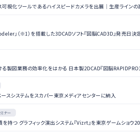
セス可視化ツールであるハイスピードカメラを出展｜生産ライン
 Modeler」（※1）を搭載した3DCADソフト『図脳CAD3D
業務の効率化をはかる 日本製2DCAD『図脳RAPIDPRO19』
ァイルベースシステムをスカパー東京メディアセンターに納入
セミナー
持つ グラフィック演出システム『Vizrt』を東京ゲームショウ2