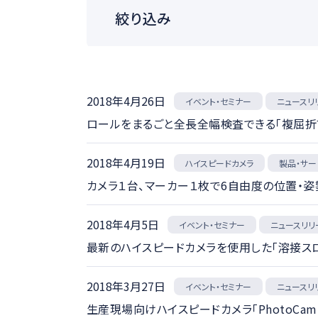
絞り込み
医療ソリュー
製品カテゴリ
スポーツ映像
2018年4月26日
その他
イベント・セミナー
ニュースリ
ロールをまるごと全長全幅検査できる「複屈折マ
ニュースカテゴリ
イベント・セミ
2018年4月19日
ハイスピードカメラ
製品・サー
納品・受注
カメラ１台、マーカー１枚で6自由度の位置・姿勢
2018年4月5日
イベント・セミナー
ニュースリリ
最新のハイスピードカメラを使用した「溶接スロ
2018年3月27日
イベント・セミナー
ニュースリ
生産現場向けハイスピードカメラ「PhotoCa