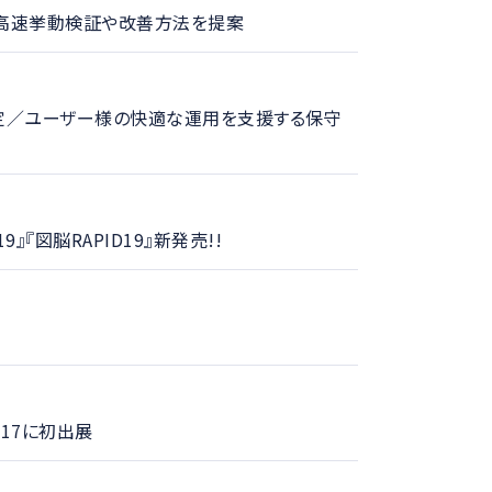
の高速挙動検証や改善方法を提案
』発売日決定／ユーザー様の快適な運用を支援する保守
『図脳RAPID19』新発売!!
017に初出展