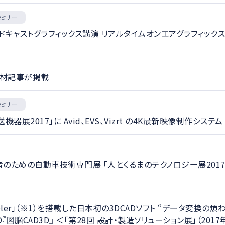
セミナー
新ブロードキャストグラフィックス講演 リアルタイムオンエアグラフィックスシステ
の取材記事が掲載
セミナー
2017」に Avid、EVS、Vizrt の4K最新映像制作システム
のための自動車技術専門展 「人とくるまのテクノロジー展201
odeler」（※1）を搭載した日本初の3DCADソフト “データ変換の
『図脳CAD3D』 ＜「第28回 設計・製造ソリューション展」（201