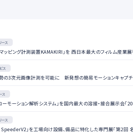
ション
伝送
ハイスピードカメラ
CAD
講義収録・講義動画配
リース
ッピング計測装置KAMAKIRI」を 西日本最大のフィルム産業展
ナー
お知らせ
ニュースリリー
ビス
経営
製品・サービス
の3次元画像計測を可能に 新発想の簡易モーションキャプチャシステム
ース
絞り込む
ーモーション解析システム」を国内最大の溶接・接合展示会「20
リース
m SpeederV2」を工場向け設備、備品に特化した専門展「第2