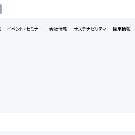
発
イベント・セミナー
会社情報
サステナビリティ
採用情報
講義収録・
講義動
映像伝送サービス
画配信システム
一覧を見る
一覧を見る