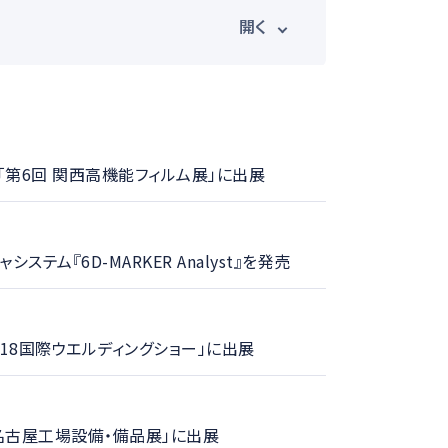
光学計測ソリューション
信システム
映像伝送サービス
「第6回 関西高機能フィルム展」に出展
ス
メディア掲載
『6D-MARKER Analyst』を発売
18国際ウエルディングショー」に出展
回 名古屋工場設備・備品展」に出展