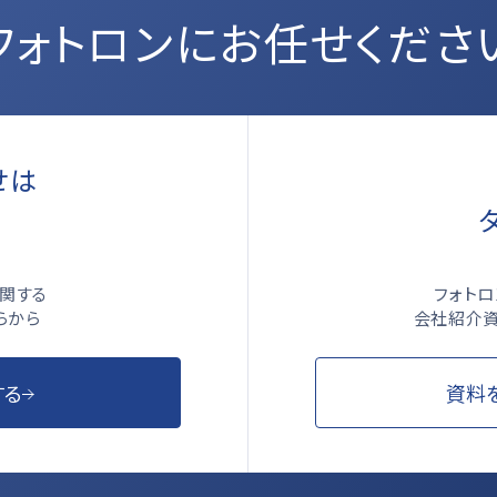
フォトロンにお任せくださ
せは
ら
フォト
関する
会社紹介資
らから
資料
する