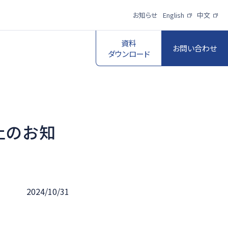
お知らせ
English
中文
資料
お問い合わせ
ダウンロード
止のお知
スポーツ映像伝
送・制作プロダク
ロボットビジョン
ションサービス
一覧を見る
一覧を見る
2024/10/31