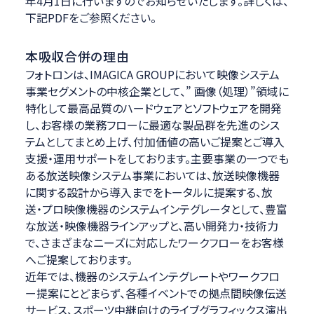
年4月1日に行いますのでお知らせいたします。詳しくは、
下記PDFをご参照ください。
本吸収合併の理由
フォトロンは、IMAGICA GROUPにおいて映像システム
事業セグメントの中核企業として、” 画像（処理）”領域に
特化して最高品質のハードウェアとソフトウェアを開発
し、お客様の業務フローに最適な製品群を先進のシス
テムとしてまとめ上げ、付加価値の高いご提案とご導入
支援・運用サポートをしております。主要事業の一つでも
ある放送映像システム事業においては、放送映像機器
に関する設計から導入までをトータルに提案する、放
送・プロ映像機器のシステムインテグレータとして、豊富
な放送・映像機器ラインアップと、高い開発力・技術力
で、さまざまなニーズに対応したワークフローをお客様
へご提案しております。
近年では、機器のシステムインテグレートやワークフロ
ー提案にとどまらず、各種イベントでの拠点間映像伝送
サービス、スポーツ中継向けのライブグラフィックス演出