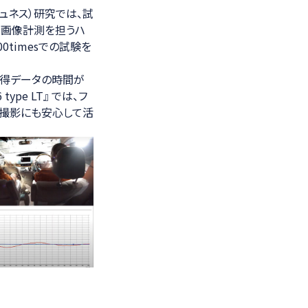
ュネス）研究では、試
は画像計測を担うハ
000timesでの試験を
取得データの時間が
pe LT』 では、フ
時撮影にも安心して活