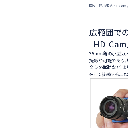
図5．超小型のST-Cam
広範囲での
「HD-Ca
35mm角の小型カメラヘ
撮影が可能であり、
全身の挙動など、より
在して接続すること