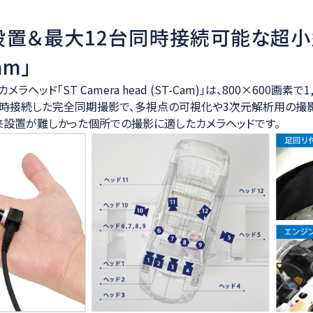
設置＆最大12台同時接続可能な超小
am」
ヘッド「ST Camera head (ST-Cam)」は、800×600画素で1
同時接続した完全同期撮影で、多視点の可視化や3次元解析用の撮
来設置が難しかった個所での撮影に適したカメラヘッドです。