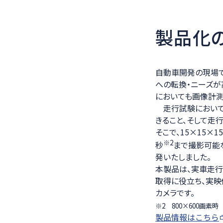
製品化
自動車開発の現場で
への転換・ニーズが
においても画像計測
走行試験において、
きること、そして走
そこで、15×15×
※2
秒
まで撮影可能な
発いたしました。
本製品は、実車走行
取得に役立ち、実映
カメラです。
※2 800×600画素時
製品情報はこちら