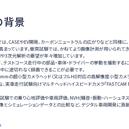
の背景
は、CASEやEV開発、カーボンニュートラルの広がりなどと同様に
高まっています。衝突試験では、かねてより画像計測が用いられて
や3次元解析の要望が年々増加しています。
テストコース走行中の部品・車体・ドライバーの挙動を撮影する
行中に途切れなく録画できることが必要です。
15mmの超小型カメラヘッド（又はフルHD対応の高解像度小型カメラ
、実車走行試験向けマルチヘッドハイスピードカメラ『FASTCAM MH6
試験での乗り心地評価や車両評価、NVH(騒音・振動・ハーシュネ
像とシミュレーションデータとの比較など、デジタル車両開発に貢