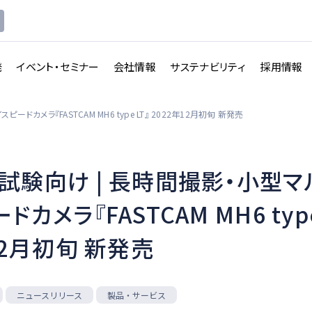
発
イベント・セミナー
会社情報
サステナビリティ
採用情報
カメラ『FASTCAM MH6 type LT』 2022年12月初旬 新発売
試験向け | 長時間撮影・小型マ
講義収録・
講義動
映像伝送サービス
カメラ『FASTCAM MH6 type
画配信システム
12月初旬 新発売
一覧を見る
一覧を見る
ニュースリリース
製品・サービス