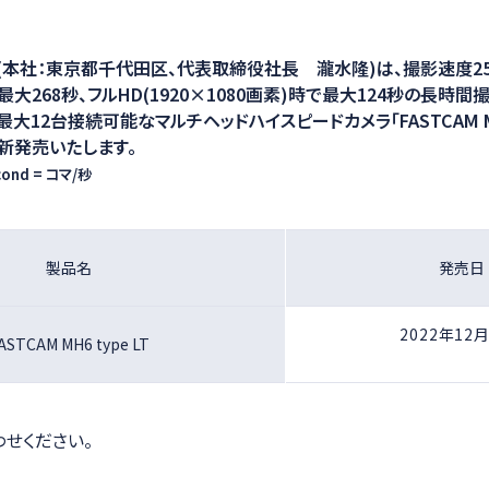
ション
本社：東京都千代田区、代表取締役社長 瀧水隆)は、撮影速度250
で最大268秒、フルHD(1920×1080画素)時で最大124秒の長時
大12台接続可能なマルチヘッドハイスピードカメラ「FASTCAM MH6
に新発売いたします。
econd = コマ/秒
製品名
発売日
2022年12
ASTCAM MH6 type LT
せください。