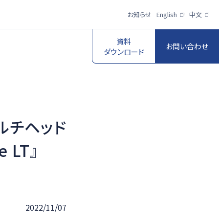
お知らせ
English
中文
資料
お問い合わせ
ダウンロード
ルチヘッド
スポーツ映像伝
送・制作プロダク
ロボットビジョン
 LT』
ションサービス
一覧を見る
一覧を見る
2022/11/07