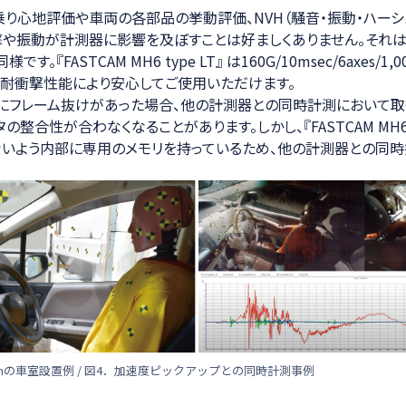
り心地評価や車両の各部品の挙動評価、NVH（騒音・振動・ハーシ
や振動が計測器に影響を及ぼすことは好ましくありません。それ
。『FASTCAM MH6 type LT』 は160G/10msec/6axes/1,
い耐衝撃性能により安心してご使用いただけます。
にフレーム抜けがあった場合、他の計測器との同時計測において
整合性が合わなくなることがあります。しかし、『FASTCAM MH6 ty
いよう内部に専用のメモリを持っているため、他の計測器との同
-Camの車室設置例 / 図4．加速度ピックアップとの同時計測事例