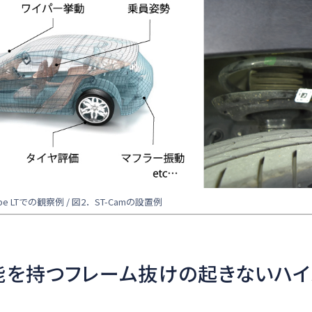
type LTでの観察例 / 図2．ST-Camの設置例
能を持つフレーム抜けの起きないハイ