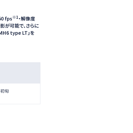
光学計測ソリューション
※1
 fps
・解像度
間撮影が可能で、さらに
 type LT」を
月初旬