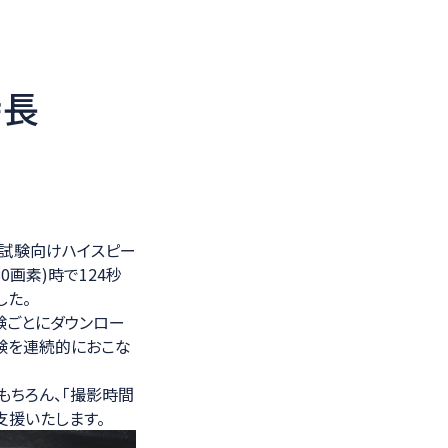
特長
車走行試験向けハイスピー
80画素)時で124秒
した。
験ごとにダウンロー
験を連続的におこな
もちろん、「撮影時間
支援いたします。