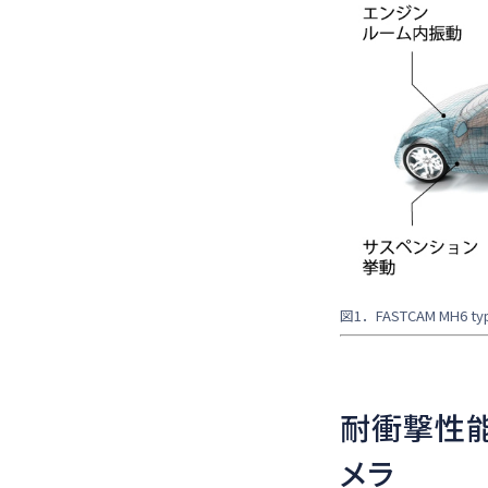
図1．FASTCAM MH6 
耐衝撃性
メラ