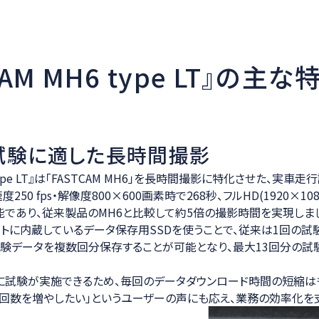
CAM MH6 type LT』の主な
試験に適した長時間撮影
6 type LT』は「FASTCAM MH6」を長時間撮影に特化させた、実
250 fps・解像度800×600画素時で268秒、フルHD(1920×10
であり、従来製品のMH6と比較して約5倍の撮影時間を実現しま
ットに内蔵しているデータ保存用SSDを使うことで、従来は1回の試
験データを複数回分保存することが可能となり、最大13回分の試
に試験が実施できるため、毎回のデータダウンロード時間の短縮は
験回数を増やしたい」というユーザーの声にも応え、業務の効率化を