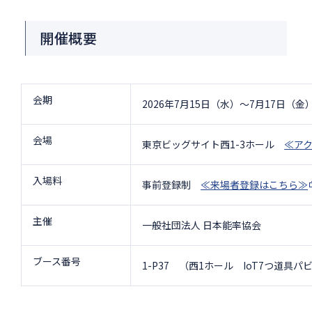
開催概要
会期
2026年7月15日（水）～7月17日（金）10
会場
東京ビッグサイト西1-3ホール
≪ア
入場料
事前登録制
≪来場者登録はこちら≫
主催
一般社団法人 日本能率協会
ブース番号
1-P37 （西1ホール IoT7つ道具