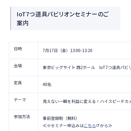
IoT7つ道具パビリオンセミナーのご
案内
日時
7月17日（金）13:00-13:20
会場
東京ビッグサイト 西2ホール IoT7つ道具パ
定員
40名
テーマ
見えない一瞬を利益に変える！ハイスピードカ
参加方法
事前登録制（無料）
≪※セミナー申込みは
こちら
から≫