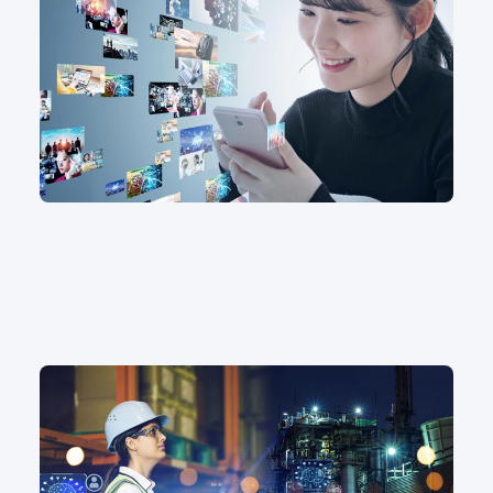
iPhoneで動画をつなげる方法を解説【初心者でも簡
単！】
動画作成
#動画マニュアル
#動画作成アプリ
製造業のDXはなぜ重要？現状の課題やチェックポイ
ントを解説
動画作成
#動画マニュアル
#動画作成アプリ