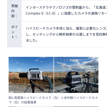
実施
インターステラテクノロジズの管制室から、「北海道スペ
内
Complex-0（LC-0）」に設置したカメラの遠隔リ
容：
ポイ
ハイスピードカメラ本体に加え、撮影に必要なレンズ
ン
し、セッティングから解析結果のお渡しまでを受託解
ト：
ました。
図1.高感度ハイスピードカメラ（左）と赤外線ハイスピードカメ
ラ（右）の設置風景