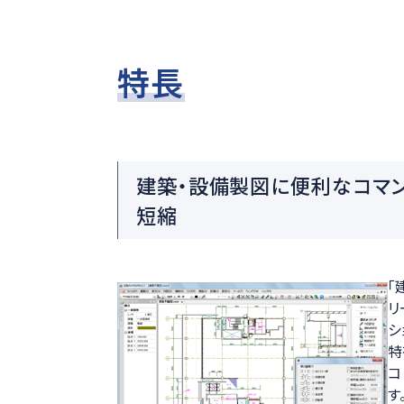
特長
建築・設備製図に便利なコマ
短縮
「
リ
シ
特
コ
す