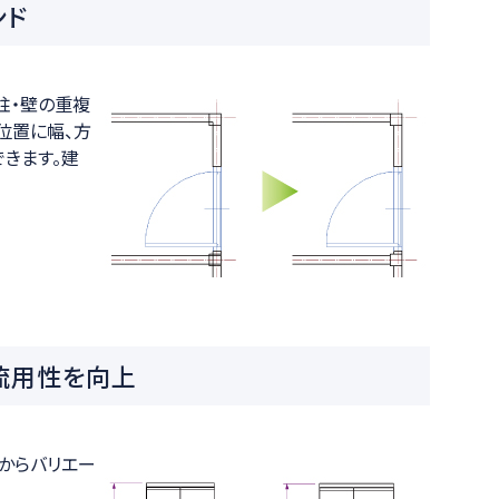
ンド
柱・壁の重複
位置に幅、方
きます。建
流用性を向上
からバリエー