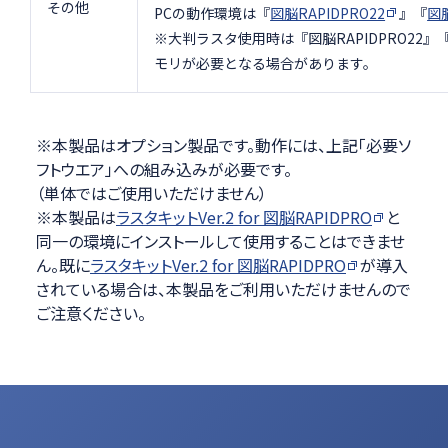
その他
PCの動作環境は『
図脳RAPIDPRO22
』『
図脳
※大判ラスタ使用時は『図脳RAPIDPRO22』
モリが必要となる場合があります。
※本製品はオプション製品です。動作には、上記「必要ソ
フトウエア」への組み込みが必要です。
（単体ではご使用いただけません）
※本製品は
ラスタキットVer.2 for 図脳RAPIDPRO
と
同一の環境にインストールして使用することはできませ
ん。既に
ラスタキットVer.2 for 図脳RAPIDPRO
が導入
されている場合は、本製品をご利用いただけませんので
ご注意ください。