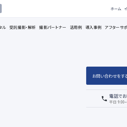
ホーム
タル
受託撮影・解析
撮影パートナー
活用例
導入事例
アフターサ
お問い合わせをす
ピードカメラ
3Dモデル解
レンタルサービス
電話でお
トウェア
データロガ
撮影用機材
平日
9:00~