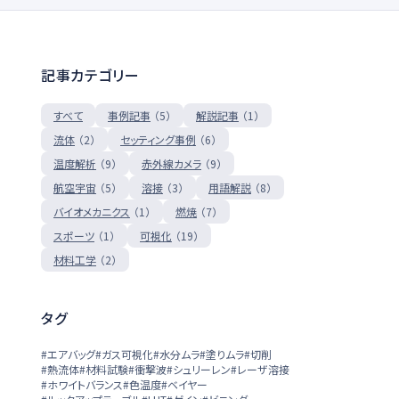
記事カテゴリー
（5）
（1）
すべて
事例記事
解説記事
（2）
（6）
流体
セッティング事例
（9）
（9）
温度解析
赤外線カメラ
（5）
（3）
（8）
航空宇宙
溶接
用語解説
（1）
（7）
バイオメカニクス
燃焼
（19）
（1）
スポーツ
可視化
（2）
材料工学
タグ
#エアバッグ
#ガス可視化
#水分ムラ
#塗りムラ
#切削
#熱流体
#材料試験
#衝撃波
#シュリーレン
#レーザ溶接
#ホワイトバランス
#色温度
#ベイヤー