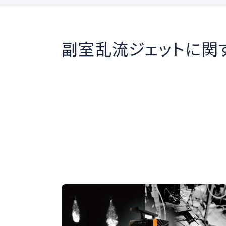
ハイスピードカメラの選び方
副室乱流ジェットに関
水素ガスエンジンにおける副室乱流ジェ
ット点火挙動の可視化