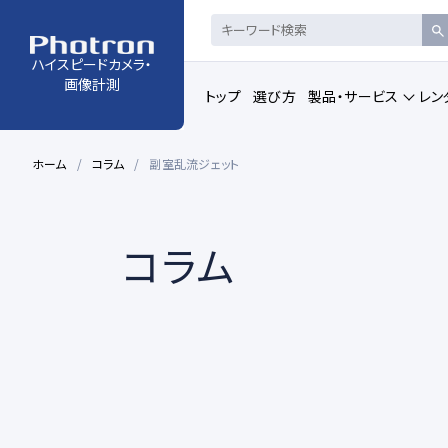
ハイスピードカメラ・
画像計測
トップ
選び方
製品・サービス
レン
ホーム
コラム
副室乱流ジェット
製品・サービストップの一覧を見る
コラム
ハイスピードカメラ・
赤外線ハイス
高速度カメラ
カメラコントロール・ビュ
動画解析ソフ
ーアーソフトウェア