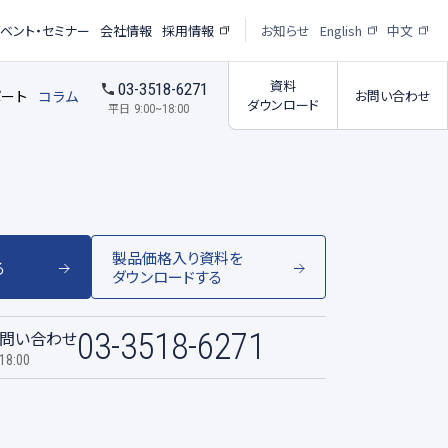
イベント・セミナー
会社情報
採用情報
お知らせ
English
中文
資料
03-3518-6271
ポート
コラム
お問い合わせ
ダウンロード
平日
9:00~18:00
製品価格入り資料を
る
受託撮影・解析サービス
析サービス
ダウンロードする
問い合わせ
03-3518-6271
受託撮影パートナー紹介
ー
18:00