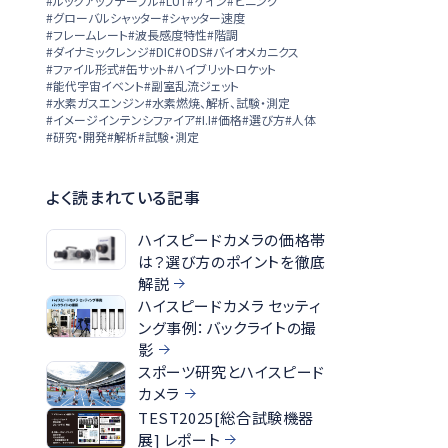
#ルックアップテーブル
#LUT
#ゲイン
#ビニング
#グローバルシャッター
#シャッター速度
#フレームレート
#波長感度特性
#階調
#ダイナミックレンジ
#DIC
#ODS
#バイオメカニクス
#ファイル形式
#缶サット
#ハイブリットロケット
#能代宇宙イベント
#副室乱流ジェット
#水素ガスエンジン
#水素燃焼、解析、試験・測定
#イメージインテンシファイア
#I.I
#価格
#選び方
#人体
#研究・開発
#解析
#試験・測定
よく読まれている記事
ハイスピードカメラの価格帯
は？選び方のポイントを徹底
解説
ハイスピードカメラ セッティ
ング事例：バックライトの撮
影
スポーツ研究とハイスピード
カメラ
TEST2025[総合試験機器
展] レポート