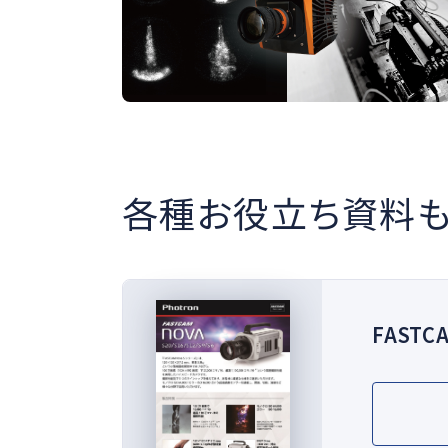
可視化
燃焼
#副室乱流ジェット
#水素ガスエンジン
#イメージインテンシファイア
#I.I
各種お役立ち資料も
FASTC