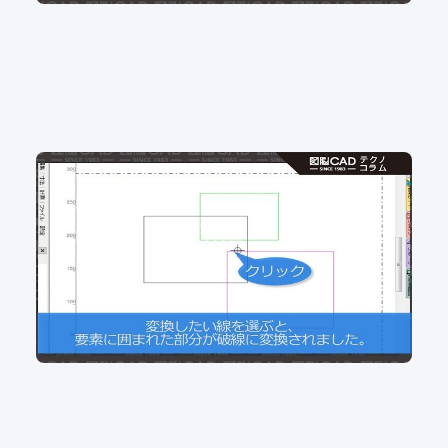
No.101 組み図を書かれる方必見！隠線処理の効率
アップ！
2D CAD