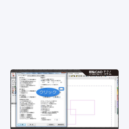
No.102 図面の背景色 白派？黒派？ 背景色をカ
ンタン変更
2D CAD