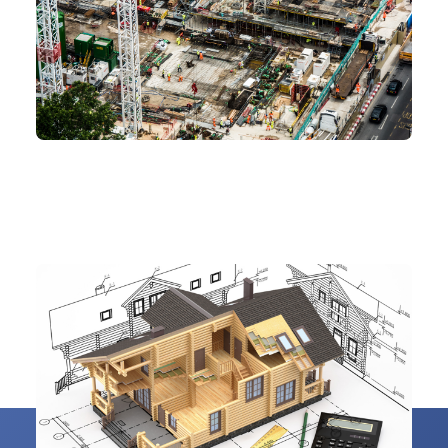
建築設備とCAD
設計
#図面管理
#製図