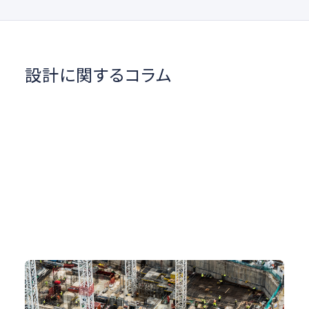
設計に関するコラム
土木・インフラとCAD
設計
#図面管理
#製図