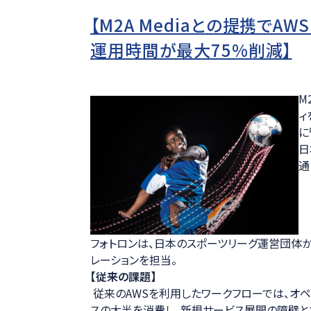
【M2A Mediaとの提携で
運用時間が最大75%削減】
M
ィ
に
日
通
フォトロンは、日本のスポーツリーグ運営団体
レーションを担当。
【従来の課題】
従来のAWSを利用したワークフローでは、オペ
スの大半を消費し、新規サービス展開の障壁と