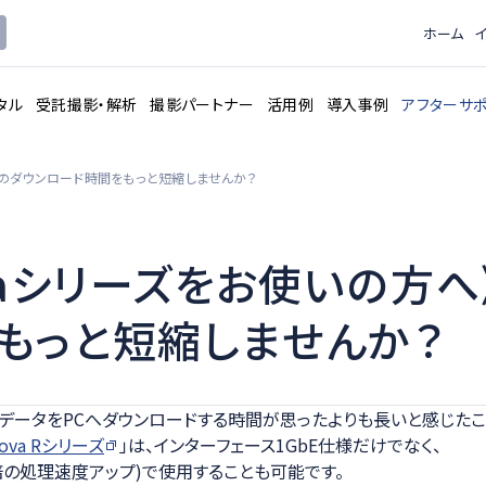
ホーム
タル
受託撮影・解析
撮影パートナー
活用例
導入事例
アフターサ
データのダウンロード時間をもっと短縮しませんか？
Novaシリーズをお使いの方
ピードカメラ
3Dモデル解
レンタルサービス
もっと短縮しませんか？
トウェア
データロガ
撮影用機材
データをPCへダウンロードする時間が思ったよりも長いと感じたこ
Nova Rシリーズ
」は、インターフェース1GbE仕様だけでなく、
倍の処理速度アップ)で使用することも可能です。