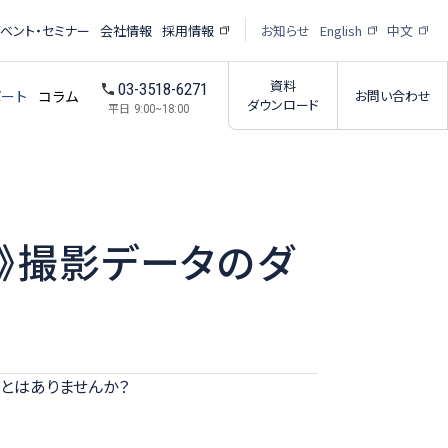
イベント・セミナー
会社情報
採用情報
お知らせ
English
中文
資料
03-3518-6271
ポート
コラム
お問い合わせ
ダウンロード
平日
9:00~18:00
へ》撮影データのダ
受託撮影・解析サービス
析サービス
受託撮影パートナー紹介
ー
とはありませんか？