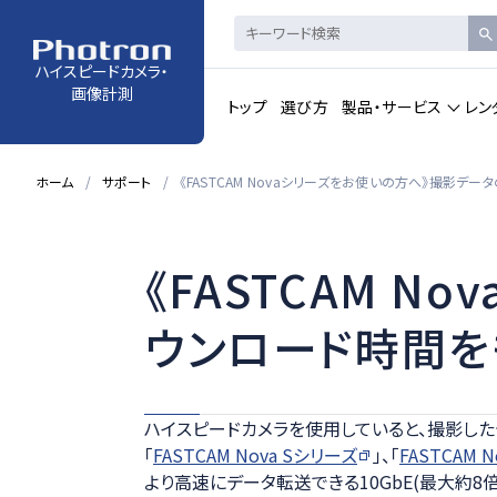
ハイスピードカメラ・
画像計測
トップ
選び方
製品・サービス
レン
ホーム
サポート
《FASTCAM Novaシリーズをお使いの方へ》撮影
製品・サービストップの一覧を見る
《FASTCAM 
ハイスピードカメラ・
赤外線ハイス
高速度カメラ
ウンロード時間を
カメラコントロール・ビュ
動画解析ソフ
ーアーソフトウェア
ハイスピードカメラを使用していると、撮影した
「
FASTCAM Nova Sシリーズ
」、「
FASTCAM 
より高速にデータ転送できる10GbE(最大約8