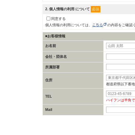
必須
2
. 個人情報の利用 について
同意する
こちら
個人情報の利用については、
の内容をご確認
■お客様情報
お名前
会社・団体名
所属部署
住所
都道府県以下番地
TEL
ハイフンは半角で
Mail