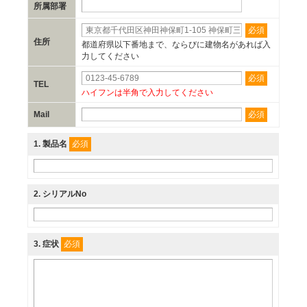
所属部署
必須
住所
都道府県以下番地まで、ならびに建物名があれば入
力してください
必須
TEL
ハイフンは半角で入力してください
必須
Mail
必須
1
. 製品名
2
. シリアルNo
必須
3
. 症状