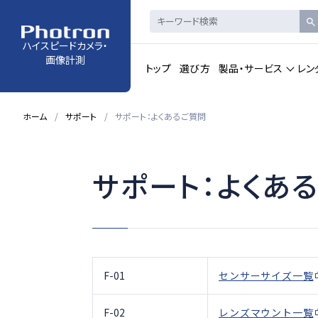
ハイスピードカメラ・
画像計測
トップ
選び方
製品・サービス
レン
ホーム
サポート
サポート：よくあるご質問
製品・サービストップの一覧を見る
サポート：よくあ
ハイスピードカメラ・
赤外線ハイス
高速度カメラ
カメラコントロール・ビュ
動画解析ソフ
ーアーソフトウェア
F-01
センサーサイズ一覧
F-02
レンズマウント一覧