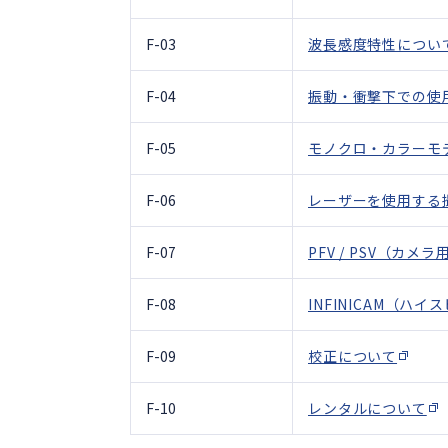
ハイスピードカメラの選び方
F-03
波長感度特性につい
F-04
振動・衝撃下での使
F-05
モノクロ・カラーモ
F-06
レーザーを使用する
F-07
PFV / PSV（
F-08
INFINICAM（
F-09
校正について
F-10
レンタルについて