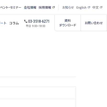
イベント・セミナー
会社情報
採用情報
お知らせ
English
中文
資料
03-3518-6271
ポート
コラム
お問い合わせ
ダウンロード
平日
9:00~18:00
受託撮影・解析サービス
析サービス
受託撮影パートナー紹介
ー