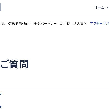
ホーム
タル
受託撮影・解析
撮影パートナー
活用例
導入事例
アフターサ
るご質問
ピードカメラ
3Dモデル解
レンタルサービス
トウェア
データロガ
撮影用機材