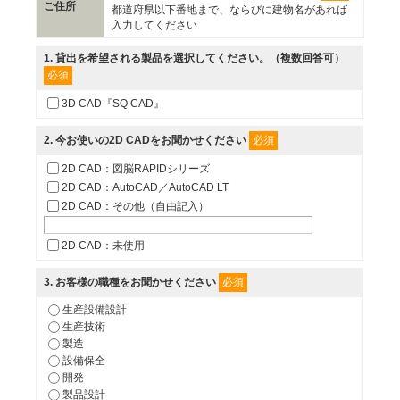
ご住所
都道府県以下番地まで、ならびに建物名があれば
入力してください
1
. 貸出を希望される製品を選択してください。（複数回答可）
必須
3D CAD『SQ CAD』
必須
2
. 今お使いの2D CADをお聞かせください
2D CAD：図脳RAPIDシリーズ
2D CAD：AutoCAD／AutoCAD LT
2D CAD：その他（自由記入）
2D CAD：未使用
必須
3
. お客様の職種をお聞かせください
生産設備設計
生産技術
製造
設備保全
開発
製品設計