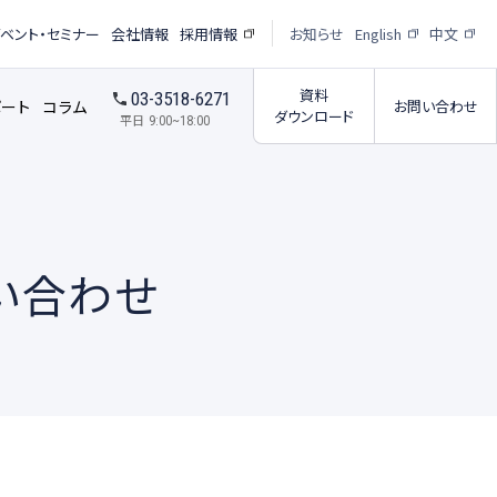
イベント・セミナー
会社情報
採用情報
お知らせ
English
中文
資料
03-3518-6271
ポート
コラム
お問い合わせ
ダウンロード
平日
9:00~18:00
い合わせ
受託撮影・解析サービス
析サービス
受託撮影パートナー紹介
ー