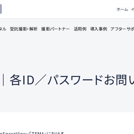
ホーム
タル
受託撮影・解析
撮影パートナー
活用例
導入事例
アフターサ
｜各ID／パスワードお問
ピードカメラ
3Dモデル解
レンタルサービス
トウェア
データロガ
撮影用機材
paceView」「TEMA」における