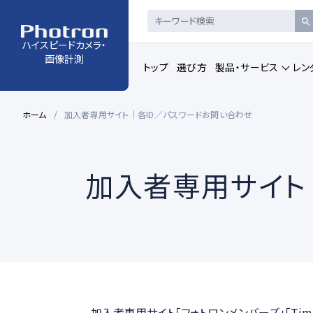
ハイスピードカメラ・
画像計測
トップ
選び方
製品・サービス
レン
ホーム
加入者専用サイト｜各ID／パスワードお問い合わせ
製品・サービストップの一覧を見る
加入者専用サイト
ハイスピードカメラ・
赤外線ハイス
高速度カメラ
カメラコントロール・ビュ
動画解析ソフ
ーアーソフトウェア
加入者専用サイト「フォトロンメンバーズ」「TimeS