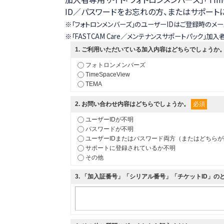
ID／パスワードをお忘れの方、またはサポー
ハイスピードカメラの選び方
※「フォトロンメンバーズ」のユーザーIDはご登録時のメー
※「FASTCAM Care／メンテナンスサポートパック」
1
. ご利用いただいている加入内容はどちらでしょうか
フォトロンメンバーズ
TimeSpaceView
TEMA
必須
2
. お問い合わせ内容はどちらでしょうか。
ユーザーIDが不明
パスワードが不明
ユーザーIDまたはパスワード両方（またはどちら
サポートに登録されているか不明
その他
3
. 「加入証番号」「シリアル番号」「チケットID」