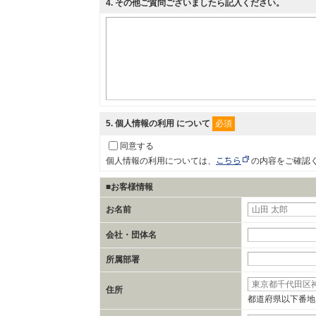
4
. その他ご質問ございましたら記入ください。
必須
5
. 個人情報の利用 について
同意する
こちら
個人情報の利用については、
の内容をご確認
■お客様情報
お名前
会社・団体名
所属部署
住所
都道府県以下番地