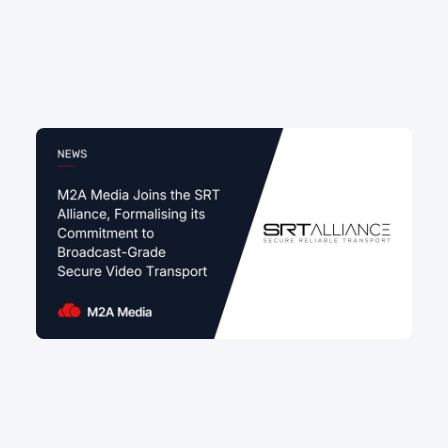
M2A MediaがSRT Allianceに加盟、放送クオリティ
の安全なビデオ配信への取り組みを正式化
映像伝送
#SRT
#ライブ配信
#映像伝送