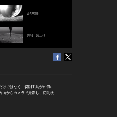
金型切削
切削 第三弾
だけではなく、切削工具が如何に
方向からカメラで撮影し、切削状