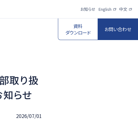
お知らせ
English
中文
資料
お問い合わせ
ダウンロード
部取り扱
スポーツ映像伝
送・制作プロダク
ロボットビジョン
お知らせ
ションサービス
一覧を見る
一覧を見る
2026/07/01