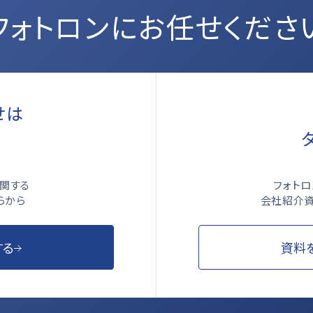
フォトロンにお任せくださ
せは
ら
フォト
関する
会社紹介資
らから
資料
する