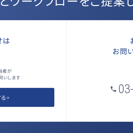
とワークフローをご提案
絞り込む
せは
お問
ら
当者が
伺いします
03
する