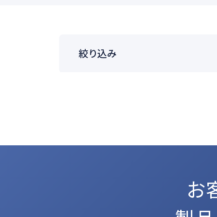
絞り込み
業種
HARBOR
ポストプロダ
製品カテゴリ
HARBOR
イベント
お
ワークフロー