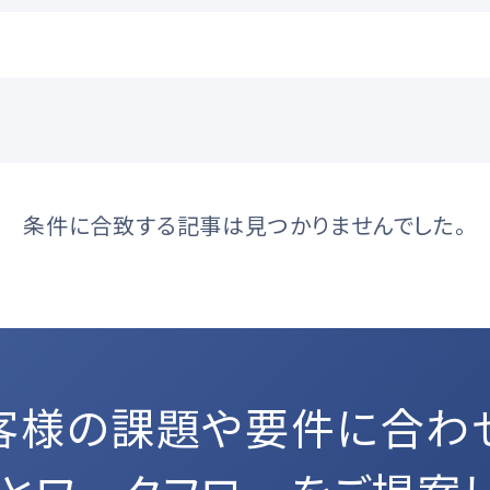
条件に合致する記事は見つかりませんでした。
スポーツ
XR
クション
ライブ
IP
映像伝送
オンエアグラフィック
クラウド活用
客様の課題や要件に合わ
構築
編集