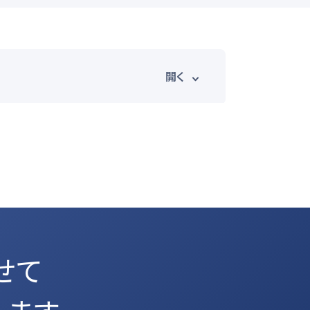
その他
4K・8K
スポーツ
せて