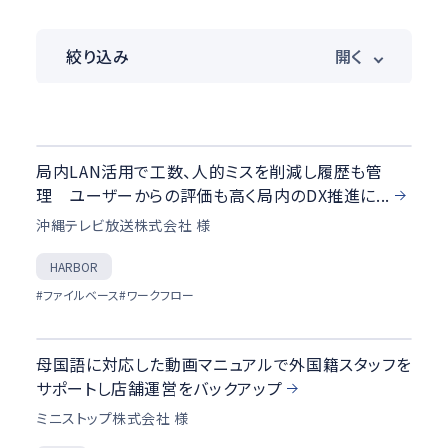
絞り込み
業種
HARBOR
局内LAN活用で工数、人的ミスを削減し履歴も管
スポーツ
理 ユーザーからの評価も高く局内のDX推進に...
XR
沖縄テレビ放送株式会社 様
その他
ポストプロダクション
HARBOR
ライブ
#ファイルベース
#ワークフロー
製品カテゴリ
母国語に対応した動画マニュアルで外国籍スタッフを
HARBOR
サポートし店舗運営をバックアップ
IP
ミニストップ株式会社 様
映像伝送