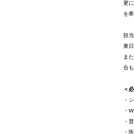
更に
を希
担当
東日
また
合も
＜必
・シ
・Wi
・普
・医