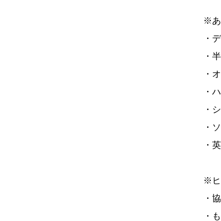
※あ
・デ
・半
・オ
・ハ
・シ
・ソ
・英
※ヒ
・協
・も