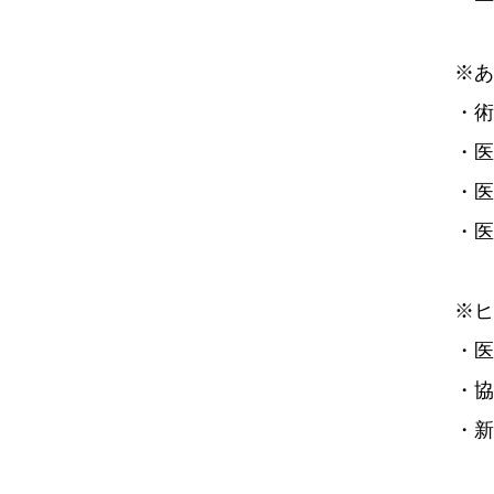
※あ
・術
・医
・医
・医
※ヒ
・医
・協
・新