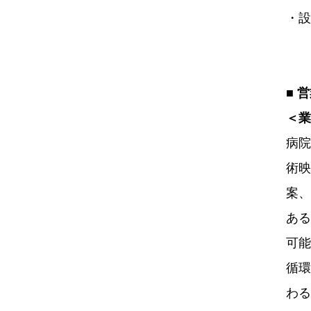
・設
■ 
＜業
病院
術映
案、
ある
可能
循環
わる