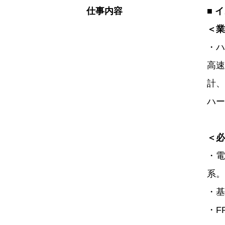
仕事内容
■ 
＜業
・ハ
高速
計、
ハー
＜必
・電
系。
・基
・F