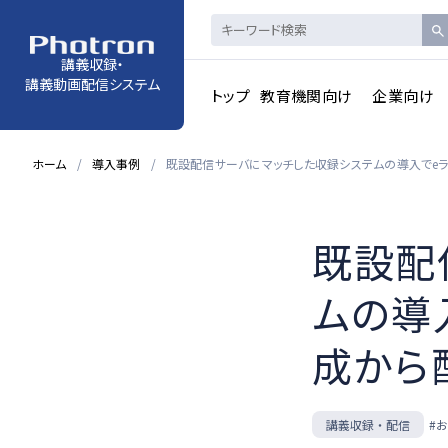
講義収録・
講義動画配信システム
トップ
教育機関向け
企業向け
ホーム
導入事例
既設配信サーバにマッチした収録システムの導入でe
既設配
ムの導
成から
講義収録・配信
#