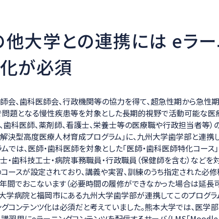
の他大学との連携には eラー
ツ化が必須
師会、歯科医師会、行政機関等の協力を得て、超急性期から急性期
で問題となる慢性疾患等を対象とした長期的視野で活動可能な医
、歯科医師、薬剤師、看護士、栄養士等の医療職や行政担当者等）の
解決型高度医療人材育成プログラム」に、九州大学歯学部と連携
ラムでは、医師・歯科医師を対象とした「医師・歯科医師特化コース」
士・歯科技工士・病院事務職員・行政職員（保健師を含む）などを
のコースが設定されており、講義や実習、訓練のうち指定された必修
年間でおこないます（必要時間の履修ができなかった場合は延長可
本大学病院と福岡市にある九州大学歯学部が連携してこのプログラ
ングコンテンツ化は必須だと考えていました。熊本大学では、医学部
習用にeラーニングコンテンツを配信するサーバ（LMS「Moodle