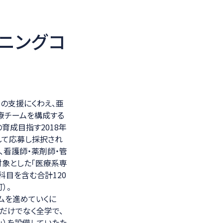
ニングコ
の支援にくわえ、亜
療チームを構成する
育成目指す2018年
して応募し採択され
、看護師・薬剤師・管
対象とした「医療系専
科目を含む合計120
）。
ムを進めていくに
だけでなく全学で、
」）を設備していたた