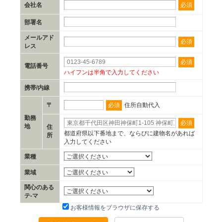
必須
会社名
部署名
メールアド
必須
レス
必須
電話番号
ハイフンは半角で入力してください
携帯/内線
必須
〒
住所自動代入
勤務
必須
地
住
都道府県以下番地まで、ならびに建物名があれば
所
入力してください
業種
業域
関心のある
テ-マ
お客様情報をブラウザに保存する