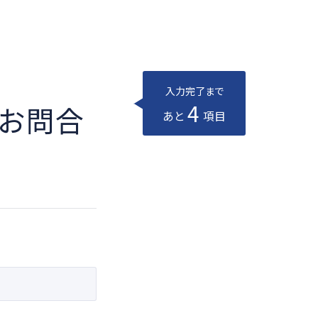
入力完了まで
4
るお問合
あと
項目