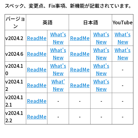
スペック、変更点、Fix事項、新機能が記載されています。
バージョ
英語
日本語
YouTube
ン
What's
What's
What's
v2024.2
ReadMe
ReadMe
New
New
New
What's
What's
What's
v2024.6
ReadMe
ReadMe
New
New
New
v2024.1
What's
What's
ReadMe
ReadMe
-
0
New
New
v2024.1
What'
What's
ReadMe
ReadMe
-
2
New
New
v2024.1
ReadMe
-
-
-
-
2.1
v2024.1
ReadMe
-
-
-
-
2.2