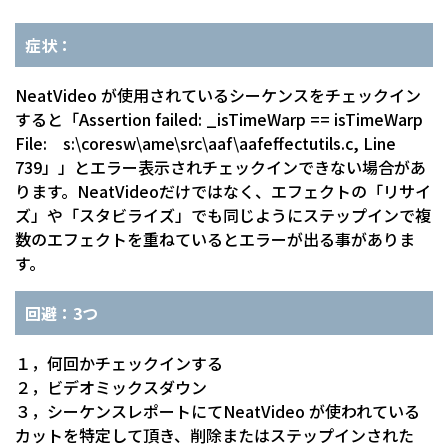
症状：
NeatVideo が使用されているシーケンスをチェックイン
すると「
Assertion failed: _isTimeWarp == isTimeWarp
File: s:\coresw\ame\src\aaf\
aafeffectutils.c, Line
739」」
とエラー表示されチェックインできない場合があ
ります。
NeatVideoだけではなく、エフェクトの「リサイ
ズ」や「
スタビライズ」
でも同じようにステップインで複
数のエフェクトを重ねているとエ
ラーが出る事がありま
す。
回避：3つ
１，何回かチェックインする
２，ビデオミックスダウン
３，シーケンスレポートにてNeatVideo が使われている
カットを特定して頂き、
削除またはステップインされた