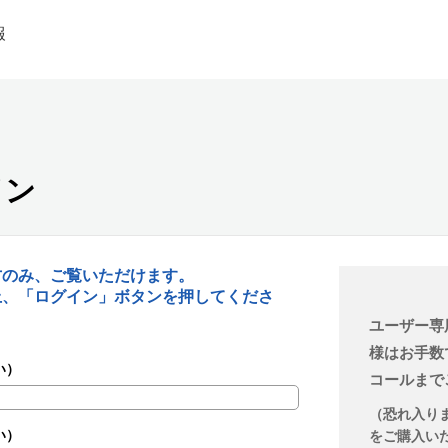
報
イン
方のみ、ご覧いただけます。
上、「ログイン」ボタンを押してくださ
ユーザー専
様はお手数
い）
コールまで
（恐れ入り
い）
をご購入い