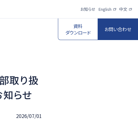
お知らせ
English
中文
資料
お問い合わせ
ダウンロード
部取り扱
スポーツ映像伝
送・制作プロダク
ロボットビジョン
お知らせ
ションサービス
一覧を見る
一覧を見る
2026/07/01