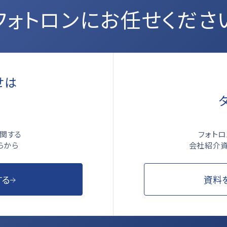
フォトロンにお任せくださ
せは
ら
フォト
関する
会社紹介資
らから
資料
する